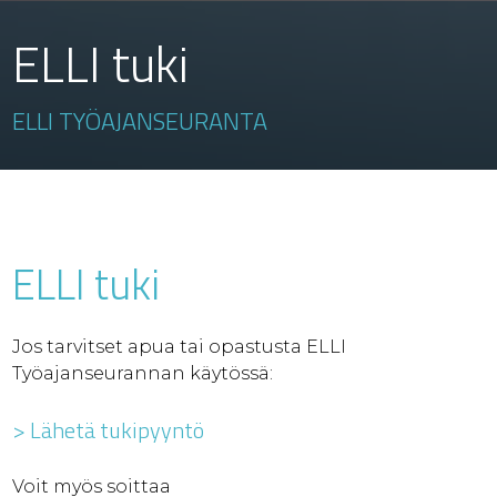
ELLI tuki
ELLI TYÖAJANSEURANTA
ELLI tuki
Jos tarvitset apua tai opastusta ELLI
Työajanseurannan käytössä:
> Lähetä tukipyyntö
Voit myös soittaa