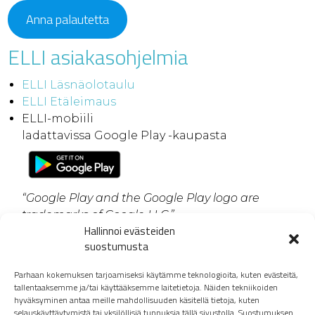
Anna palautetta
ELLI asiakasohjelmia
ELLI Läsnäolotaulu
ELLI Etäleimau
s
ELLI-mobiili
ladattavissa Google Play -kaupasta
“Google Play and the Google Play logo are
trademarks of Google LLC.”
Hallinnoi evästeiden
ELLI M10 ohjelmap
äivitys
suostumusta
ELLI linkit
Parhaan kokemuksen tarjoamiseksi käytämme teknologioita, kuten evästeitä,
tallentaaksemme ja/tai käyttääksemme laitetietoja. Näiden tekniikoiden
ELLI Selainleimaus
hyväksyminen antaa meille mahdollisuuden käsitellä tietoja, kuten
selauskäyttäytymistä tai yksilöllisiä tunnuksia tällä sivustolla. Suostumuksen
ELLI Selainleimaus RFID-tunnisteella