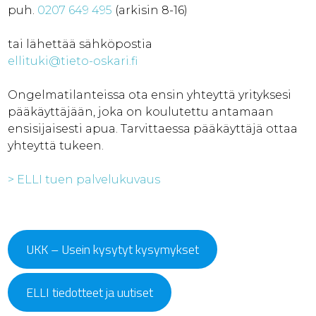
puh.
0207 649 495
(arkisin 8-16)
tai lähettää sähköpostia
ellituki@tieto-oskari.fi
Ongelmatilanteissa ota ensin yhteyttä yrityksesi
pääkäyttäjään, joka on koulutettu antamaan
ensisijaisesti apua. Tarvittaessa pääkäyttäjä ottaa
yhteyttä tukeen.
>
ELLI tuen palvelukuvaus
UKK – Usein kysytyt kysymykset
ELLI tiedotteet ja uutiset