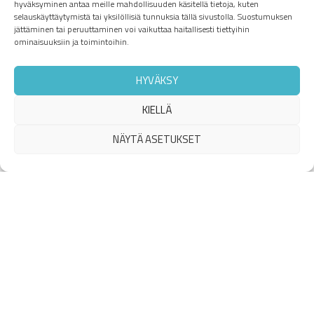
hyväksyminen antaa meille mahdollisuuden käsitellä tietoja, kuten
selauskäyttäytymistä tai yksilöllisiä tunnuksia tällä sivustolla. Suostumuksen
jättäminen tai peruuttaminen voi vaikuttaa haitallisesti tiettyihin
ominaisuuksiin ja toimintoihin.
Ota yhteyttä,
HYVÄKSY
kerromme
KIELLÄ
mielellämme
lisää.
NÄYTÄ ASETUKSET
Pilvi Niiranen
040 635 1008
ellimyynti@tieto-oskari.fi