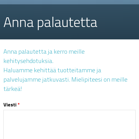
Anna palautetta
Anna palautetta ja kerro meille
kehitysehdotuksia.
Haluamme kehittää tuotteitamme ja
palvelujamme jatkuvasti. Mielipiteesi on meille
tärkeä!
Viesti
*