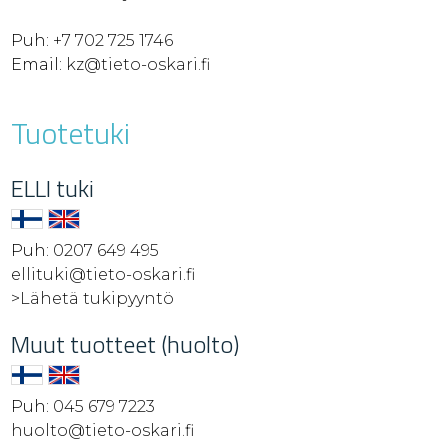
Puh:
+7 702 725 1746
Email:
kz@tieto-oskari.fi
Tuotetuki
ELLI tuki
Puh:
0207 649 495
ellituki@tieto-oskari.fi
>Lähetä tukipyyntö
Muut tuotteet (huolto)
Puh:
045 679 7223
huolto@tieto-oskari.fi