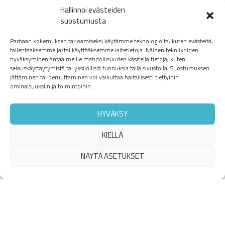
Puh:
045 131 9702
Hallinnoi evästeiden
Puh:
+7 701 367 0327
suostumusta
talgat.zholdybekov@tieto-oskari.fi
Parhaan kokemuksen tarjoamiseksi käytämme teknologioita, kuten evästeitä,
Minna Leinonen
tallentaaksemme ja/tai käyttääksemme laitetietoja. Näiden tekniikoiden
hyväksyminen antaa meille mahdollisuuden käsitellä tietoja, kuten
selauskäyttäytymistä tai yksilöllisiä tunnuksia tällä sivustolla. Suostumuksen
jättäminen tai peruuttaminen voi vaikuttaa haitallisesti tiettyihin
Talousassistentti/kirjanpitäjä
ominaisuuksiin ja toimintoihin.
Puh. 040 820 7596
minna.leinonen@tieto-oskari.fi
HYVÄKSY
KIELLÄ
Sirkka Holmberg
NÄYTÄ ASETUKSET
Talousassistentti
Puh. 0207 649 494
sirkka.holmberg@tieto-oskari.fi