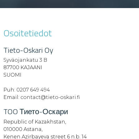
Osoitetiedot
Tieto-Oskari Oy
Syväojankatu 3 B
87700 KAJAANI
SUOMI
Puh:
0207 649 494
Email:
contact@tieto-oskari.fi
TOO Тието-Оскари
Republic of Kazakhstan,
010000 Astana,
Kenen Azirbayeva street 6 n.b. 14