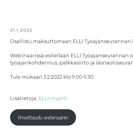
21.1.2022
Osallistu maksuttomaan ELLI Työajanseurannan l
Webinaarissa esitellään ELLI Työajanseurannan o
työajankohdennus, palkkasiirto ja läsnäoloseuran
Tule mukaan 3.2.2022 klo 9.00-9.30.
Lisätietoja:
ELLI-myynti
Ilmoittaudu webinaariin