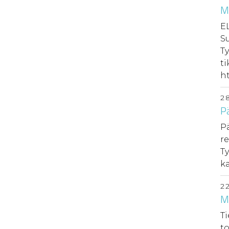
M
EL
S
Ty
ti
ht
2
Pä
Pä
re
T
ka
2
Mu
Ti
to