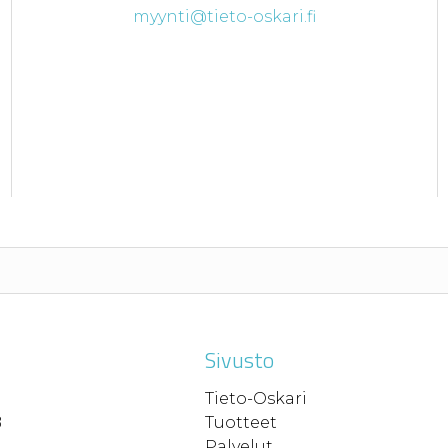
myynti@tieto-oskari.fi
Sivusto
Tieto-Oskari
B
Tuotteet
Palvelut