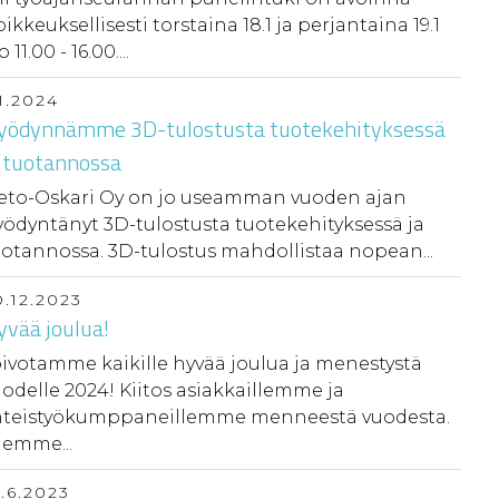
ikkeuksellisesti torstaina 18.1 ja perjantaina 19.1
o 11.00 - 16.00....
1.2024
yödynnämme 3D-tulostusta tuotekehityksessä
a tuotannossa
ieto-Oskari Oy on jo useamman vuoden ajan
ödyntänyt 3D-tulostusta tuotekehityksessä ja
otannossa. 3D-tulostus mahdollistaa nopean...
0.12.2023
yvää joulua!
ivotamme kaikille hyvää joulua ja menestystä
odelle 2024! Kiitos asiakkaillemme ja
hteistyökumppaneillemme menneestä vuodesta.
lemme...
4.6.2023