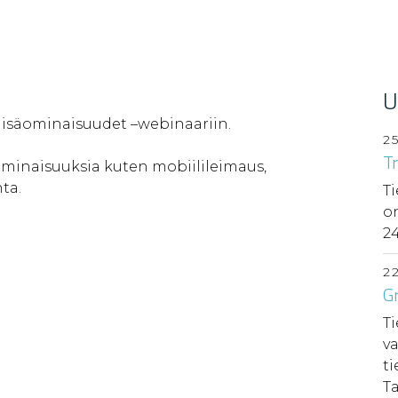
U
isäominaisuudet –webinaariin.
2
T
minaisuuksia kuten mobiilileimaus,
ta.
Ti
o
24
2
Gr
Ti
va
t
Ta