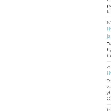
po
kl
9.
H
j
T
hy
tu
2
H
To
vu
y
O
1