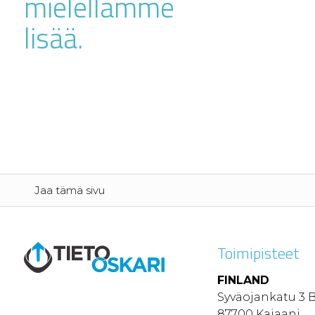
mielellämme
lisää.
Jaa tämä sivu
Toimipisteet
FINLAND
Syväojankatu 3 
87700 Kajaani