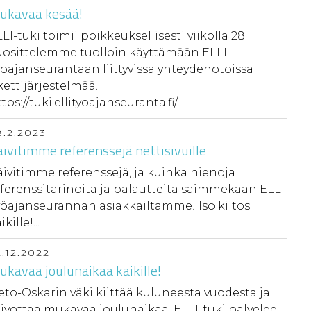
ukavaa kesää!
LI-tuki toimii poikkeuksellisesti viikolla 28.
uosittelemme tuolloin käyttämään ELLI
öajanseurantaan liittyvissä yhteydenotoissa
kettijärjestelmää.
tps://tuki.ellityoajanseuranta.fi/
8.2.2023
ivitimme referenssejä nettisivuille
ivitimme referenssejä, ja kuinka hienoja
ferenssitarinoita ja palautteita saimmekaan ELLI
yöajanseurannan asiakkailtamme! Iso kiitos
ikille!...
2.12.2022
kavaa joulunaikaa kaikille!
eto-Oskarin väki kiittää kuluneesta vuodesta ja
ivottaa mukavaa joulunaikaa. ELLI-tuki palvelee