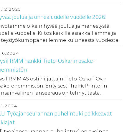
2.12.2025
vää joulua ja onnea uudelle vuodelle 2026!
oivotamme oikein hyvää joulua ja menestystä
delle vuodelle. Kiitos kaikille asiakkaillemme ja
hteystyökumppaneillemme kuluneesta vuodesta.
5.6.2024
rysil RMM hankki Tieto-Oskarin osake-
nemmistön
ysil RMM AS osti hiljattain Tieto-Oskari Oy:n
ake-enemmistön. Erityisesti TrafficPrinterin
nsainvälinen lanseeraus on tehnyt tästä...
.1.2024
LLI Työajanseurannan puhelintuki poikkeavat
kiajat
lli työajanseurannan puhelintuki on avoinna