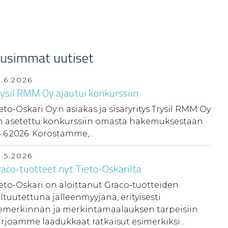
usimmat uutiset
5.6.2026
rysil RMM Oy ajautui konkurssiin
eto-Oskari Oy:n asiakas ja sisaryritys Trysil RMM Oy
n asetettu konkurssiin omasta hakemuksestaan
.6.2026. Korostamme,...
2.5.2026
aco-tuotteet nyt Tieto-Oskarilta
eto-Oskari on aloittanut Graco-tuotteiden
ltuutettuna jälleenmyyjänä, erityisesti
iemerkinnän ja merkintämaalauksen tarpeisiin.
rjoamme laadukkaat ratkaisut esimerkiksi...