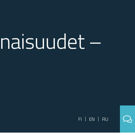
inaisuudet –
FI
EN
RU