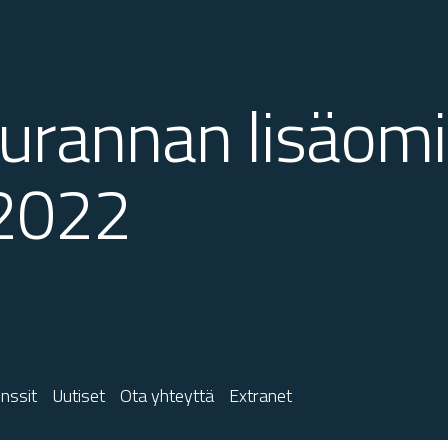
eurannan lisäom
.2022
nssit
Uutiset
Ota yhteyttä
Extranet