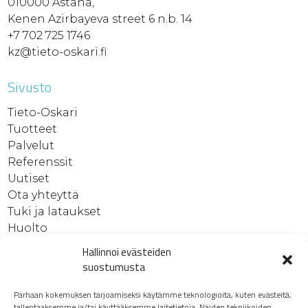
010000 Astana,
Kenen Azirbayeva street 6 n.b. 14
+7 702 725 1746
kz@tieto-oskari.fi
Sivusto
Tieto-Oskari
Tuotteet
Palvelut
Referenssit
Uutiset
Ota yhteyttä
Tuki ja lataukset
Huolto
Rekrytointi
Hallinnoi evästeiden
Elli Extranet
suostumusta
Tietosuojaseloste
Parhaan kokemuksen tarjoamiseksi käytämme teknologioita, kuten evästeitä,
tallentaaksemme ja/tai käyttääksemme laitetietoja. Näiden tekniikoiden