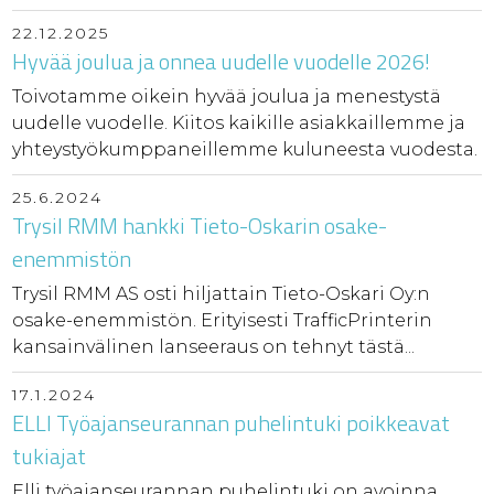
22.12.2025
Hyvää joulua ja onnea uudelle vuodelle 2026!
Toivotamme oikein hyvää joulua ja menestystä
uudelle vuodelle. Kiitos kaikille asiakkaillemme ja
yhteystyökumppaneillemme kuluneesta vuodesta.
25.6.2024
Trysil RMM hankki Tieto-Oskarin osake-
enemmistön
Trysil RMM AS osti hiljattain Tieto-Oskari Oy:n
osake-enemmistön. Erityisesti TrafficPrinterin
kansainvälinen lanseeraus on tehnyt tästä...
17.1.2024
ELLI Työajanseurannan puhelintuki poikkeavat
tukiajat
Elli työajanseurannan puhelintuki on avoinna