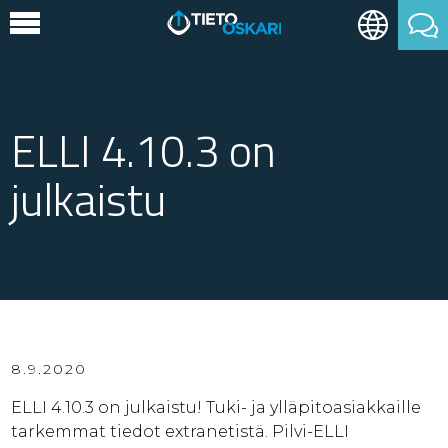
ELLI 4.10.3 on
julkaistu
8.9.2020
ELLI 4.10.3 on julkaistu! Tuki- ja ylläpitoasiakkaille
tarkemmat tiedot extranetistä. Pilvi-ELLI