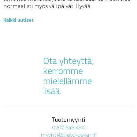
normaalisti myös välipäivät. Hyvää...
Kaikki uutiset
Ota yhteyttä,
kerromme
mielellämme
lisää.
Tuotemyynti
0207 649 494
myynti@tieto-oskari.fi