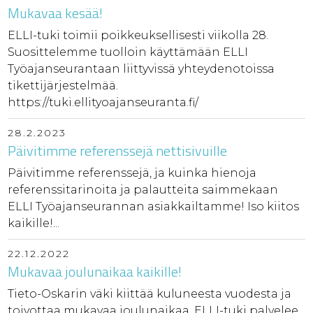
Mukavaa kesää!
ELLI-tuki toimii poikkeuksellisesti viikolla 28.
Suosittelemme tuolloin käyttämään ELLI
Työajanseurantaan liittyvissä yhteydenotoissa
tikettijärjestelmää.
https://tuki.ellityoajanseuranta.fi/
28.2.2023
Päivitimme referenssejä nettisivuille
Päivitimme referenssejä, ja kuinka hienoja
referenssitarinoita ja palautteita saimmekaan
ELLI Työajanseurannan asiakkailtamme! Iso kiitos
kaikille!...
22.12.2022
Mukavaa joulunaikaa kaikille!
Tieto-Oskarin väki kiittää kuluneesta vuodesta ja
toivottaa mukavaa joulunaikaa. ELLI-tuki palvelee