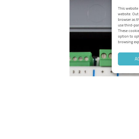
This website
website. Out 
browser as th
use third-pa
These cookie
option to op
browsing exp
A
)
)