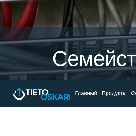
Семейств
Главный
Продукты
С