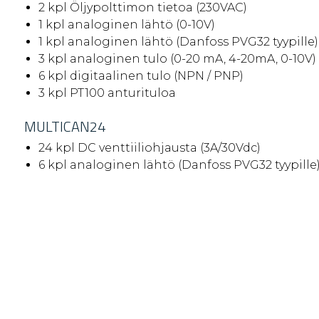
2 kpl Öljypolttimon tietoa (230VAC)
1 kpl analoginen lähtö (0-10V)
1 kpl analoginen lähtö (Danfoss PVG32 tyypille)
3 kpl analoginen tulo (0-20 mA, 4-20mA, 0-10V)
6 kpl digitaalinen tulo (NPN / PNP)
3 kpl PT100 anturituloa
MULTICAN24
24 kpl DC venttiiliohjausta (3A/30Vdc)
6 kpl analoginen lähtö (Danfoss PVG32 tyypille
6 kpl analoginen tulo (0-20 mA, 4-20mA, 0-10V)
6 kpl digitaalinen tulo (NPN / PNP)
2 kpl PT100 anturituloa
MULTICAN52
52 kpl DC venttiiliohjausta (3A/30Vdc)
2 kpl analoginen lähtö (Danfoss PVG32 tyypille
6 kpl analoginen tulo (0-20 mA, 4-20mA, 0-10V)