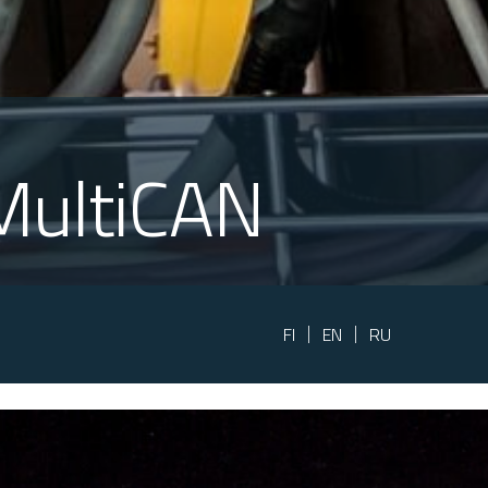
MultiCAN
FI
EN
RU