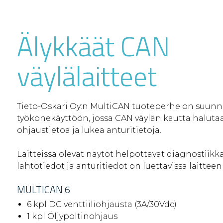
Älykkäät CAN
väylälaitteet
Tieto-Oskari Oy:n MultiCAN tuoteperhe on suunni
työkonekäyttöön, jossa CAN väylän kautta halutaa
ohjaustietoa ja lukea anturitietoja.
Laitteissa olevat näytöt helpottavat diagnostiikka
lähtötiedot ja anturitiedot on luettavissa laitteen
MULTICAN 6
6 kpl DC venttiiliohjausta (3A/30Vdc)
1 kpl Öljypoltinohjaus