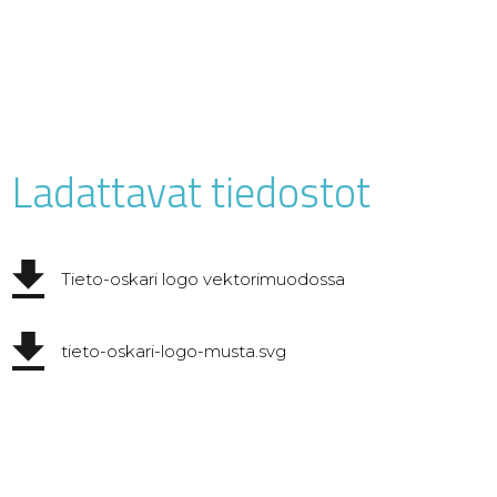
Ladattavat tiedostot
Tieto-oskari logo vektorimuodossa
tieto-oskari-logo-musta.svg