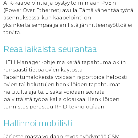
ATK-kaapelointia ja pystyy toimimaan PoE:n
(Power Over Ethernet) avulla. Tämä vähentää työtä
asennuksessa, kun kaapelointi on
yksinkertaisempaa ja erillistä jännitteensyöttöä ei
tarvita.
Reaaliaikaista seurantaa
HELI Manager -ohjelma kerää tapahtumalokiin
runsaasti tietoa ovien käytöstä.
Tapahtumalokeista voidaan raportoida helposti
ovien tai haluttujen henkilöiden tapahtumat
halutulta ajalta. Lisäksi voidaan seurata
päivittäistä työpaikalla oloaikaa. Henkilöiden
tunnistus perustuu RFID-teknologiaan.
Hallinnoi mobiilisti
Järjestelmässä voidaan myös hyödyntää GSM-