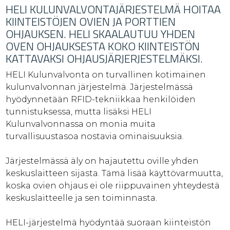
HELI KULUNVALVONTAJÄRJESTELMÄ HOITAA
KIINTEISTÖJEN OVIEN JA PORTTIEN
OHJAUKSEN. HELI SKAALAUTUU YHDEN
OVEN OHJAUKSESTA KOKO KIINTEISTÖN
KATTAVAKSI OHJAUSJÄRJERJESTELMÄKSI.
HELI Kulunvalvonta on turvallinen kotimainen
kulunvalvonnan järjestelmä. Järjestelmässä
hyödynnetään RFID-tekniikkaa henkilöiden
tunnistuksessa, mutta lisäksi HELI
Kulunvalvonnassa on monia muita
turvallisuustasoa nostavia ominaisuuksia.
Järjestelmässä äly on hajautettu oville yhden
keskuslaitteen sijasta. Tämä lisää käyttövarmuutta,
koska ovien ohjaus ei ole riippuvainen yhteydestä
keskuslaitteelle ja sen toiminnasta.
HELI-järjestelmä hyödyntää suoraan kiinteistön