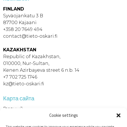
FINLAND
Syväojankatu 3 B
87700 Kajaani
+358 20 7649 494
contact@tieto-oskari.fi
KAZAKHSTAN
Republic of Kazakhstan,
010000, Nur-Sultan,
Kenen Azirbayeva street 6 n.b. 14
+7 702 725 1746
kz@tieto-oskari.fi
Карта сайта
Главный
Cookie settings
Продукты
Сервисы
This website uses cookies to improve your experience while you navigate